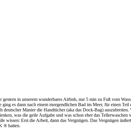
r gestern in unserem wunderbares Airbnb, nur 5 min zu Fuß vom Wasse
e ging es dann nach einem morgendlichen Bad im Meer, für einen Teil
ch deutscher Manier die Handtücher (aka das Dock-Bag) auszubreiten. 
enken, was die geile Aufgabe und was schon eher das Tellerwaschen wa
alle wissen: Erst die Arbeit, dann das Vergnügen. Das Vergnügen äußer
K ® hatten.