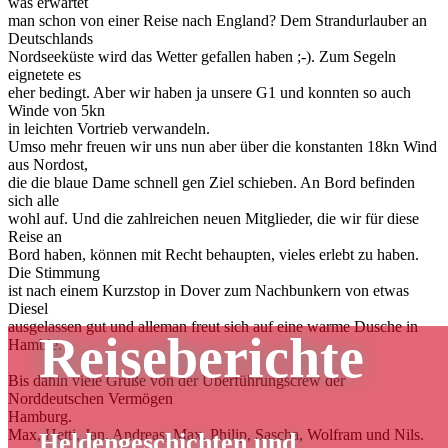
was erwartet
man schon von einer Reise nach England? Dem Strandurlauber an
Deutschlands
Nordseeküste wird das Wetter gefallen haben ;-). Zum Segeln
eignetete es
eher bedingt. Aber wir haben ja unsere G1 und konnten so auch
Winde von 5kn
in leichten Vortrieb verwandeln.
Umso mehr freuen wir uns nun aber über die konstanten 18kn Wind
aus Nordost,
die die blaue Dame schnell gen Ziel schieben. An Bord befinden
sich alle
wohl auf. Und die zahlreichen neuen Mitglieder, die wir für diese
Reise an
Bord haben, können mit Recht behaupten, vieles erlebt zu haben.
Die Stimmung
ist nach einem Kurzstop in Dover zum Nachbunkern von etwas
Diesel
ausgelassen gut und alleman freut sich auf eine warme Dusche in
Reiseberichte
Hamble.
Bis dahin viele Grüße von der Überführungscrew der
Norddeutschen Vermögen
Hamburg.
Max, Hetti, Jan, Andreas, Max, Philip, Sascha, Wolfram und Nils.
Heldengeschichten und